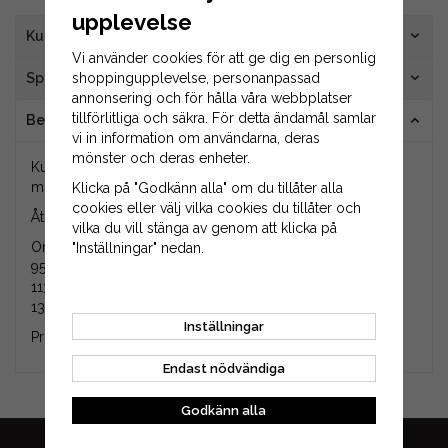
upplevelse
Kundrecensioner
Vi använder cookies för att ge dig en personlig
Specifikation
shoppingupplevelse, personanpassad
annonsering och för hålla våra webbplatser
tillförlitliga och säkra. För detta ändamål samlar
Beskrivning
vi in information om användarna, deras
mönster och deras enheter.
Kuggrem som passar i klippaggregat och bland annat till
modellen Stiga Park 95 Combi.
Klicka på "Godkänn alla" om du tillåter alla
cookies eller välj vilka cookies du tillåter och
Åtgår 2 st kuggremmar till Stiga Park 95 Combi.
vilka du vill stänga av genom att klicka på
Originalnummer på produkten är 9585-0164-01,
"Inställningar" nedan.
9585016401, 1134-9198-01, 1134919801, 1134-9198-02,
1134919802, 35061513/0, 350615130, 135061513/0,
1350615130, 13-567, 38-LG2001076.
Inställningar
Produkten är en eftermarknadsdel (ej original).
Endast nödvändiga
Godkänn alla