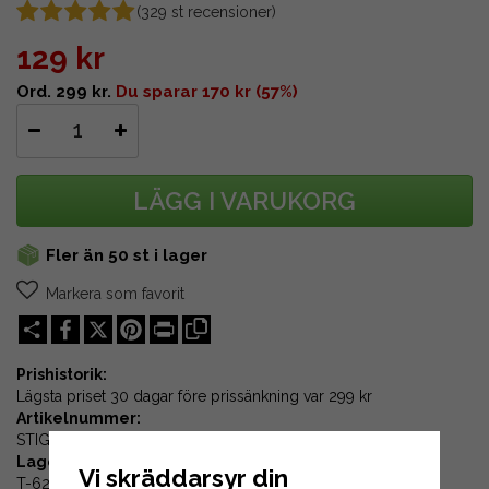
(
329
st recensioner)
129 kr
Ord. 299 kr.
Du sparar 170 kr (57%)
LÄGG I VARUKORG
Fler än 50 st i lager
Markera som favorit
Share
X
Pinterest
Print
Prishistorik:
Lägsta priset 30 dagar före prissänkning var
299 kr
Artikelnummer:
STIGA-800-8M-12
Lagerplats:
Vi skräddarsyr din
T-62-03