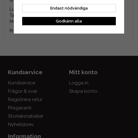
underhållskit
Endast nödvändiga
Luftfilter 792038 (00677).
Tändstift 992306 / RC14YC / BKR5E / BCPR5ES.
Godkänn alla
Motorolja SAE 30 0,6 liter.
Produkten är en eftermarknadsdel (ej original)
Kundservice
Mitt konto
Kundservice
Logga in
Frågor & svar
Skapa konto
Registrera retur
Prisgaranti
Storlekstabeller
Nyhetsbrev
Information