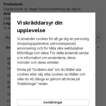
Prishistorik:
Lägsta priset 30 dagar före prissänkning var
299 kr
Artikelnummer:
00581
Vi skräddarsyr din
Lagerplats:
G-10-03
upplevelse
Kundrecensioner
Vi använder cookies för att ge dig en personlig
shoppingupplevelse, personanpassad
Beskrivning
annonsering och för hålla våra webbplatser
tillförlitliga och säkra. För detta ändamål samlar
vi in information om användarna, deras
Ett komplett underhållskit (Tune-up kit) till din motor från
mönster och deras enheter.
Briggs & Stratton. Underhållssatsen innehåller tändstift,
luftfilter och motorolja.
Klicka på "Godkänn alla" om du tillåter alla
cookies eller välj vilka cookies du tillåter och
Detta underhållskit passar till bland annat följande motorer
vilka du vill stänga av genom att klicka på
Briggs & Stratton 700.
"Inställningar" nedan.
Briggs & Stratton 750.
Originalnummer på produkten är 992203, 992234.
Följande produkter med originalnummer ingår i detta
Inställningar