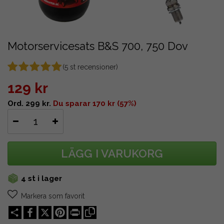
Motorservicesats B&S 700, 750 Dov
(
5
st recensioner)
129 kr
Ord. 299 kr.
Du sparar 170 kr (57%)
LÄGG I VARUKORG
4 st i lager
Markera som favorit
Share
X
Pinterest
Print