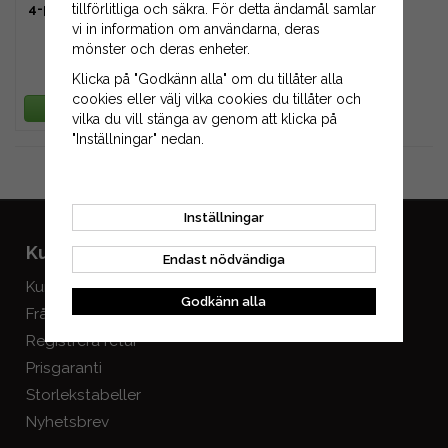
4-pack gummiventil TR415
tillförlitliga och säkra. För detta ändamål samlar
inkl. verktyg
vi in information om användarna, deras
mönster och deras enheter.
39 kr
Klicka på "Godkänn alla" om du tillåter alla
49 kr
cookies eller välj vilka cookies du tillåter och
LÄGG I VARUKORG
vilka du vill stänga av genom att klicka på
"Inställningar" nedan.
Gå till kassan
Inställningar
Kundservice
Mitt konto
Endast nödvändiga
Kundservice
Logga in
Godkänn alla
Frågor & svar
Skapa konto
Registrera retur
Prisgaranti
Storlekstabeller
Nyhetsbrev