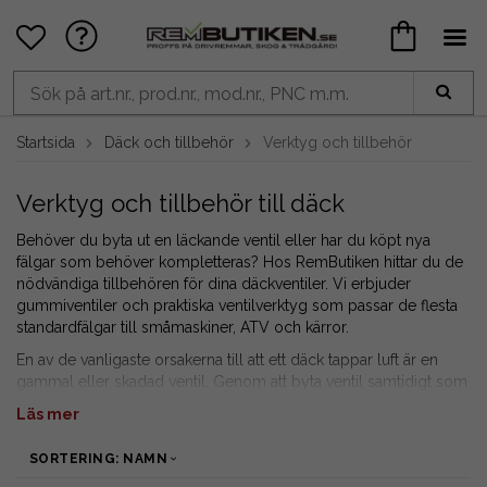
Startsida
Däck och tillbehör
Verktyg och tillbehör
Verktyg och tillbehör till däck
Behöver du byta ut en läckande ventil eller har du köpt nya
fälgar som behöver kompletteras? Hos RemButiken hittar du de
nödvändiga tillbehören för dina däckventiler. Vi erbjuder
gummiventiler och praktiska ventilverktyg som passar de flesta
standardfälgar till småmaskiner, ATV och kärror.
En av de vanligaste orsakerna till att ett däck tappar luft är en
gammal eller skadad ventil. Genom att byta ventil samtidigt som
du monterar nya däck, eller när du upptäcker ett läckage,
Läs mer
säkerställer du att hjulet håller tätt. Vi har både kompletta
gummiventiler och de verktyg som krävs för att monteringen ska
SORTERING: NAMN
gå snabbt och smidigt.