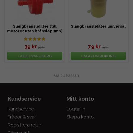
Slangbränslefilter (till
Slangbränslefilter universal
motorer utan bränslepump)
39 kr
79 kr
59 kr
89 kr
LÄGG I VARUKORG
LÄGG I VARUKORG
Gå till kassan
Kundservice
Mitt konto
Kundservice
Logga in
Frågor & svar
Skapa konto
Registrera retur