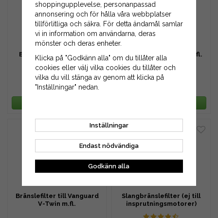
shoppingupplevelse, personanpassad
annonsering och för hålla våra webbplatser
tillförlitliga och säkra. För detta ändamål samlar
vi in information om användarna, deras
mönster och deras enheter.
Bränslefilter till Kubota
Bränslefilter till MTD m.fl.
Klicka på "Godkänn alla" om du tillåter alla
13351-43010 m.fl.
cookies eller välj vilka cookies du tillåter och
vilka du vill stänga av genom att klicka på
59 kr
49 kr
"Inställningar" nedan.
69 kr
69 kr
LÄGG I VARUKORG
LÄGG I VARUKORG
Inställningar
Endast nödvändiga
Godkänn alla
Bränslefilter till Vanguard
Slangbränslefilter (ej till
V-Twin m.fl.
insprutningsmotorer)