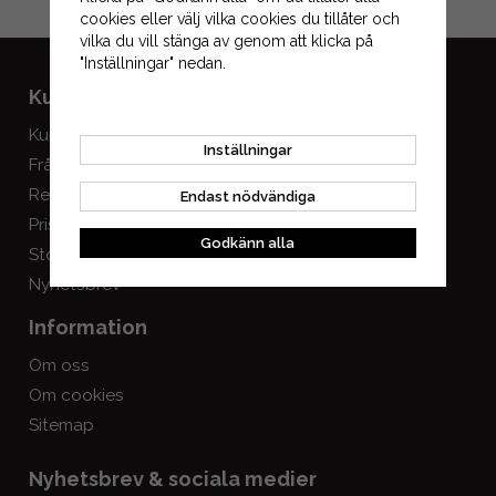
Gå till kassan
cookies eller välj vilka cookies du tillåter och
vilka du vill stänga av genom att klicka på
"Inställningar" nedan.
Kundservice
Mitt konto
Kundservice
Logga in
Inställningar
Frågor & svar
Skapa konto
Registrera retur
Endast nödvändiga
Prisgaranti
Godkänn alla
Storlekstabeller
Nyhetsbrev
Information
Om oss
Om cookies
Sitemap
Nyhetsbrev & sociala medier