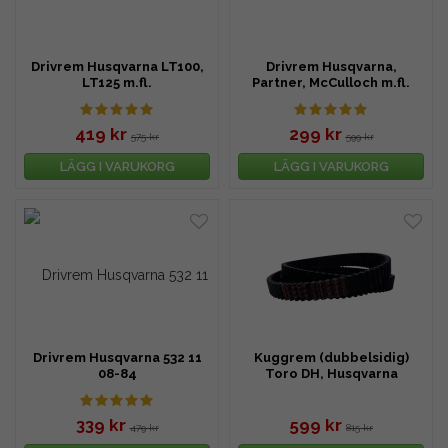
Drivrem Husqvarna LT100,
Drivrem Husqvarna,
LT125 m.fl.
Partner, McCulloch m.fl.
419 kr
299 kr
575 kr
599 kr
LÄGG I VARUKORG
LÄGG I VARUKORG
Drivrem Husqvarna 532 11
Kuggrem (dubbelsidig)
08-84
Toro DH, Husqvarna
CTH180 m.fl.
339 kr
599 kr
479 kr
815 kr