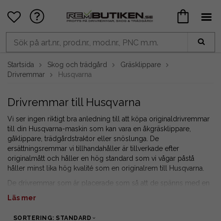
Startsida
Skog och trädgård
Gräsklippare
Drivremmar
Husqvarna
Drivremmar till Husqvarna
Vi ser ingen riktigt bra anledning till att köpa originaldrivremmar
till din Husqvarna-maskin som kan vara en åkgräsklippare,
gåklippare, trädgårdstraktor eller snöslunga. De
ersättningsremmar vi tillhandahåller är tillverkade efter
originalmått och håller en hög standard som vi vågar påstå
håller minst lika hög kvalité som en originalrem till Husqvarna.
De drivremmar som är placerade som så att de spänns med en
spännrulle på ryggsidan är givetvis kevlarförstärkta även hos oss.
Läs mer
För att du så enkelt som möjligt ska hitta rätt produkt har vi
angett originalnummer på varje enskild produkt. Originalnumret
SORTERING: STANDARD