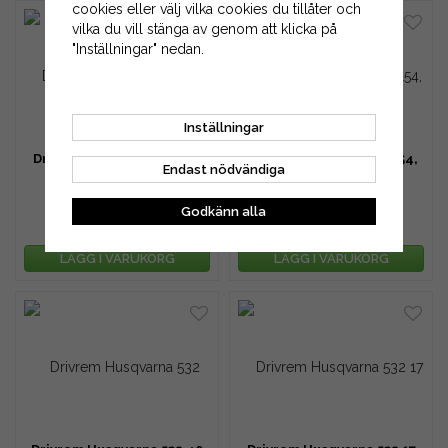
cookies eller välj vilka cookies du tillåter och
vilka du vill stänga av genom att klicka på
"Inställningar" nedan.
Inställningar
Drivrem Husqvarna 532 17
Drivrem Husqvarna LT154,
Endast nödvändiga
43-69
LT151, LT152 m.fl.
Godkänn alla
599 kr
443 kr
755 kr
587 kr
LÄGG I VARUKORG
LÄGG I VARUKORG