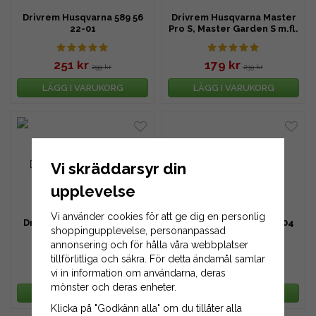
Drivrem Husqvarna 589 56
Drivrem Husqvarna Master
22-01
Pro S, Master Garden S m.fl.
251 kr
179 kr
299 kr
239 kr
LÄGG I VARUKORG
LÄGG I VARUKORG
Vi skräddarsyr din
upplevelse
Vi använder cookies för att ge dig en personlig
Drivrem Husqvarna 532 15
Drivrem Husqvarna 533 04
shoppingupplevelse, personanpassad
88-18
80-44
annonsering och för hålla våra webbplatser
tillförlitliga och säkra. För detta ändamål samlar
429 kr
499 kr
vi in information om användarna, deras
599 kr
806 kr
mönster och deras enheter.
LÄGG I VARUKORG
LÄGG I VARUKORG
Klicka på "Godkänn alla" om du tillåter alla