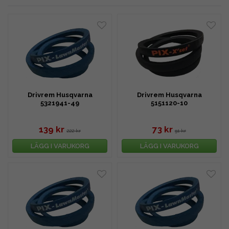
på drivremmar till Husqvarna, Jonsered, McCulloch och Partner
ser vanligtvis ut så här "XXX XX XX-XX" (varje X motsvarar en
siffra, t.ex. 506 54 51-01).
Vi rekommenderar att du skriver in detta nummer i vår sökruta
utan mellanslag och bindestreck för att utesluta felaktiga resultat.
Du kan även söka efter modellbeteckning, t.ex. "Rider 850", men
dubbelkolla alltid originalnummer då det kan variera mellan
årsmodeller och liknande.
Drivrem Husqvarna
Drivrem Husqvarna
Observera att bilderna inte alltid visar rätt produkt eller längd.
5321941-49
5151120-10
139 kr
73 kr
222 kr
91 kr
LÄGG I VARUKORG
LÄGG I VARUKORG