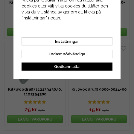
Klicka på "Godkänn alla" om du tillåter alla
Kil (rak) 56 mm 9600-0150-
Kil (rak) 63 mm 9600-0150-
cookies eller välj vilka cookies du tillåter och
03
00
vilka du vill stänga av genom att klicka på
"Inställningar" nedan.
19 kr
19 kr
29 kr
29 kr
LÄGG I VARUKORG
LÄGG I VARUKORG
Inställningar
Endast nödvändiga
Godkänn alla
Kil (woodruff) 112139430/0,
Kil (woodruff) 9600-0014-00
1121394300
25 kr
15 kr
29 kr
19 kr
LÄGG I VARUKORG
LÄGG I VARUKORG