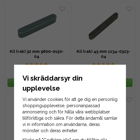
Kil (rak) 32 mm 9600-0150-
Kil (rak) 45 mm 1134-0323-
04
04
19 kr
19 kr
29 kr
29 kr
Vi skräddarsyr din
LÄGG I VARUKORG
LÄGG I VARUKORG
upplevelse
Vi använder cookies för att ge dig en personlig
shoppingupplevelse, personanpassad
annonsering och för hålla våra webbplatser
tillförlitliga och säkra. För detta ändamål samlar
vi in information om användarna, deras
mönster och deras enheter.