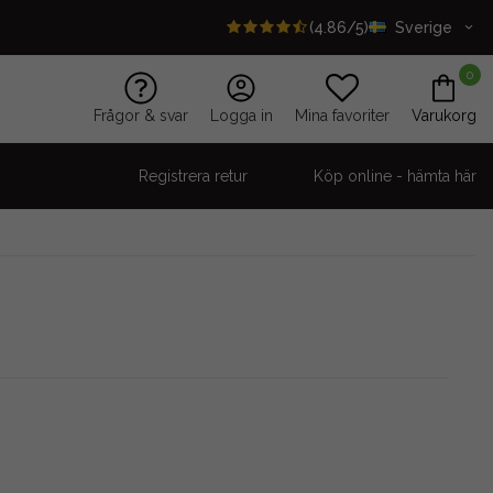
(4.86/5)
Sverige
0
Frågor & svar
Logga in
Mina favoriter
Varukorg
Registrera retur
Köp online - hämta här