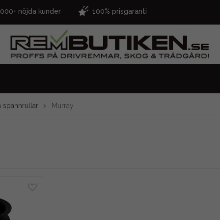
.000+ nöjda kunder
100% prisgaranti
 spännrullar
Murray