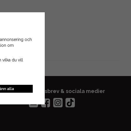
 annonsering och
ation om
 vilka du vill
nn alla
Nyhetsbrev & sociala medier