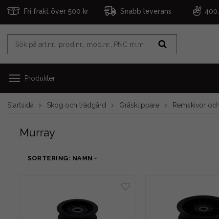
Fri frakt över 500 kr
Snabb leverans
400
Produkter
Startsida
Skog och trädgård
Gräsklippare
Remskivor och
Murray
SORTERING: NAMN