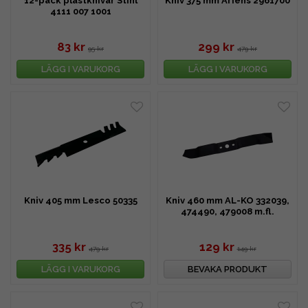
12-pack plastknivar Stihl
Kniv 375 mm Ariens 2961700
4111 007 1001
83 kr
299 kr
95 kr
479 kr
LÄGG I VARUKORG
LÄGG I VARUKORG
Kniv 405 mm Lesco 50335
Kniv 460 mm AL-KO 332039,
474490, 479008 m.fl.
335 kr
129 kr
479 kr
149 kr
LÄGG I VARUKORG
BEVAKA PRODUKT