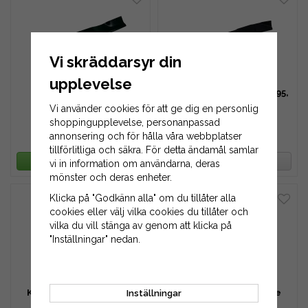
Vi skräddarsyr din
upplevelse
Kniv 470 mm Ariens
Kniv 508 mm AL-KO 118995,
02961700
462705, 440126 m.fl.
Vi använder cookies för att ge dig en personlig
shoppingupplevelse, personanpassad
annonsering och för hålla våra webbplatser
299 kr
129 kr
479 kr
149 kr
tillförlitliga och säkra. För detta ändamål samlar
LÄGG I VARUKORG
BEVAKA PRODUKT
vi in information om användarna, deras
mönster och deras enheter.
Klicka på "Godkänn alla" om du tillåter alla
cookies eller välj vilka cookies du tillåter och
vilka du vill stänga av genom att klicka på
"Inställningar" nedan.
Kniv till vertikalskärare
Kniv till vertikalskärare
Inställningar