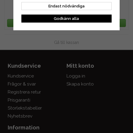
Endast nödvändiga
47 kr
47 kr
59 kr
59 kr
Godkänn alla
LÄGG I VARUKORG
LÄGG I VARUKORG
Gå till kassan
Kundservice
Mitt konto
Kundservice
Logga in
Frågor & svar
Skapa konto
Registrera retur
Prisgaranti
Storlekstabeller
Nyhetsbrev
Information