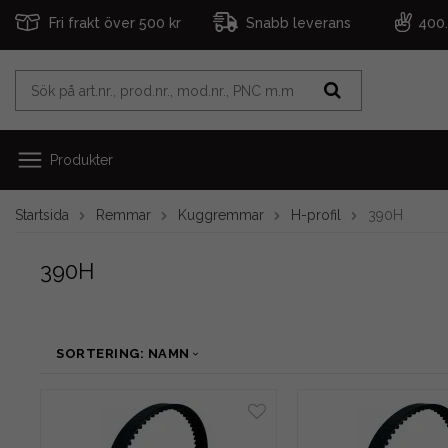
Fri frakt över 500 kr
Snabb leverans
400
Produkter
Startsida
Remmar
Kuggremmar
H-profil
390H
390H
SORTERING: NAMN