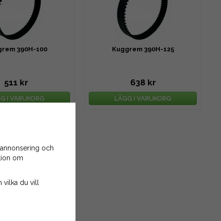
grem 390H-100
Kuggrem 390H-125
511 kr
638 kr
G I VARUKORG
LÄGG I VARUKORG
 annonsering och
ation om
 vilka du vill