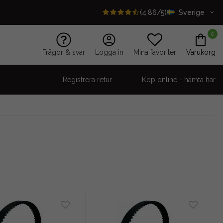
(4.86/5)
Sverige
0
Frågor & svar
Logga in
Mina favoriter
Varukorg
Registrera retur
Köp online - hämta här