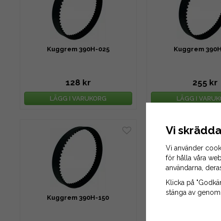
Kuggrem 390H-025
Kuggrem 390H
128 kr
255 kr
LÄGG I VARUKORG
LÄGG I VARU
Vi skrädda
Vi använder cook
för hålla våra web
användarna, dera
Klicka på "Godkänn
stänga av genom a
Kuggrem 390H-150
Kuggrem 390H