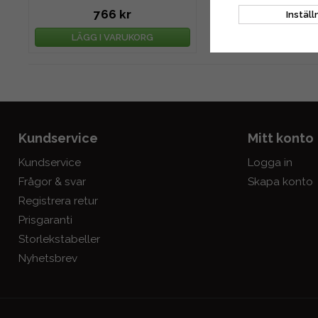
766 kr
894 kr
Inställ
LÄGG I VARUKORG
LÄGG I VARU
Kundservice
Mitt konto
Kundservice
Logga in
Frågor & svar
Skapa konto
Registrera retur
Prisgaranti
Storlekstabeller
Nyhetsbrev