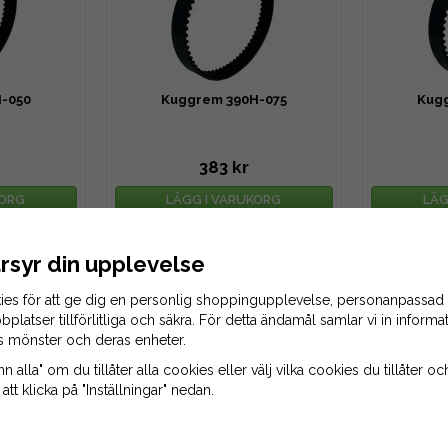
-050
Kuggrem 390H-075
Kug
383 kr
KORG
LÄGG I VARUKORG
LÄG
rsyr din upplevelse
ies för att ge dig en personlig shoppingupplevelse, personanpassad
bplatser tillförlitliga och säkra. För detta ändamål samlar vi in inform
s mönster och deras enheter.
 alla" om du tillåter alla cookies eller välj vilka cookies du tillåter och
tt klicka på "Inställningar" nedan.
-175
Kuggrem 390H-200