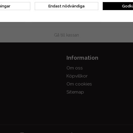
1 021 kr
ningar
Endast nödvändiga
Godkä
KORG
LÄGG I VARUKORG
Gå till kassan
Information
Om oss
Köpvillkor
Om cookies
Sitemap