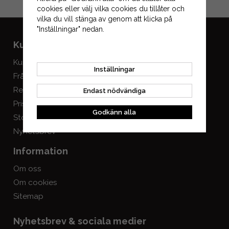
Gå till kassan
cookies eller välj vilka cookies du tillåter och
vilka du vill stänga av genom att klicka på
"Inställningar" nedan.
Kundservice
Mitt konto
Kundservice
Logga in
Inställningar
Frågor & svar
Skapa konto
Registrera retur
Endast nödvändiga
Prisgaranti
Godkänn alla
Storlekstabeller
Nyhetsbrev
Information
Om oss
Om cookies
Sitemap
Nyhetsbrev & sociala medier