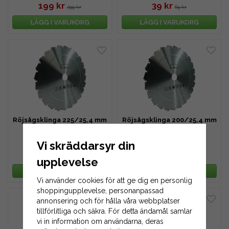
199 kr
39 kr
299 kr
69 kr
LÄGG I VARUKORG
LÄGG I VARUKORG
Röjsågsklinga 225/25,4 mm
Röjsågsklinga 200/25,4 mm
- 1,6 mm
- 1,6 mm
Vi skräddarsyr din
109 kr
109 kr
149 kr
149 kr
upplevelse
LÄGG I VARUKORG
LÄGG I VARUKORG
Vi använder cookies för att ge dig en personlig
shoppingupplevelse, personanpassad
annonsering och för hålla våra webbplatser
tillförlitliga och säkra. För detta ändamål samlar
vi in information om användarna, deras