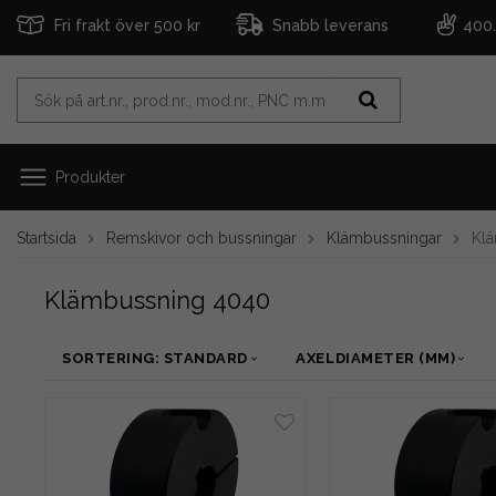
Fri frakt över 500 kr
Snabb leverans
400
Produkter
Startsida
Remskivor och bussningar
Klämbussningar
Kl
Klämbussning 4040
SORTERING: STANDARD
AXELDIAMETER (MM)