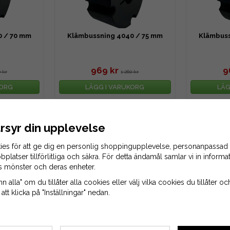
0 / 70 mm
Klämbussning 4040 / 75 mm
Klämbuss
969 kr
9
0 kr
1 260 kr
KORG
LÄGG I VARUKORG
LÄG
rsyr din upplevelse
ies för att ge dig en personlig shoppingupplevelse, personanpassad
bplatser tillförlitliga och säkra. För detta ändamål samlar vi in inform
s mönster och deras enheter.
 alla" om du tillåter alla cookies eller välj vilka cookies du tillåter och
tt klicka på "Inställningar" nedan.