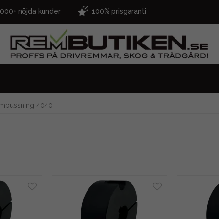
.000+ nöjda kunder
100% prisgaranti
ämbussning 4040