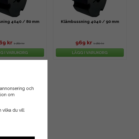
ning 4040 / 80 mm
Klämbussning 4040 / 90 mm
69 kr
969 kr
1 260 kr
1 260 kr
G I VARUKORG
LÄGG I VARUKORG
 annonsering och
ation om
 vilka du vill