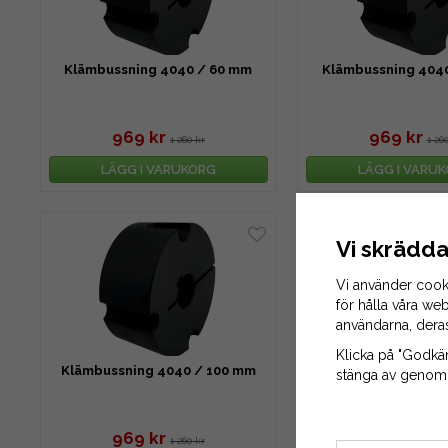
Klämbussning 4040 / 60 mm
Klämbussning 404
969 kr
969 kr
1 260 kr
1 26
LÄGG I VARUKORG
LÄGG I VARU
Vi skrädda
Vi använder cook
för hålla våra web
användarna, dera
Klicka på "Godkänn
Klämbussning 4040 / 100 mm
stänga av genom a
969 kr
1 260 kr