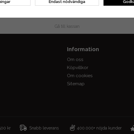
ningar
Endast nödvändiga
Godkä
Gå till kassan
Information
Om oss
Köpvillkor
Om cookies
Sitemap
r 500 kr
Snabb leverans
400.000+ nöjda kunder