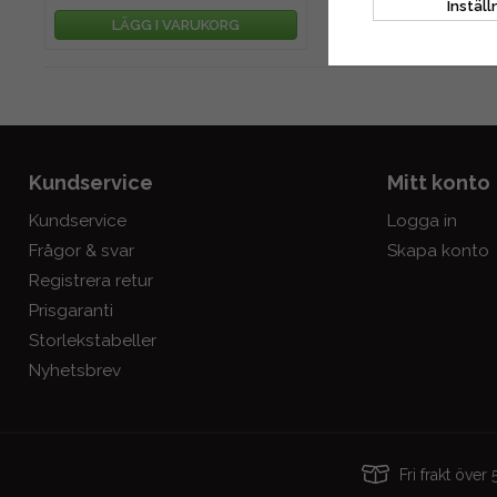
Inställ
LÄGG I VARUKORG
Kundservice
Mitt konto
Kundservice
Logga in
Frågor & svar
Skapa konto
Registrera retur
Prisgaranti
Storlekstabeller
Nyhetsbrev
Fri frakt öve