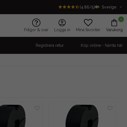
(4.86/5)
Sverige
0
Frågor & svar
Logga in
Mina favoriter
Varukorg
Registrera retur
Köp online - hämta här