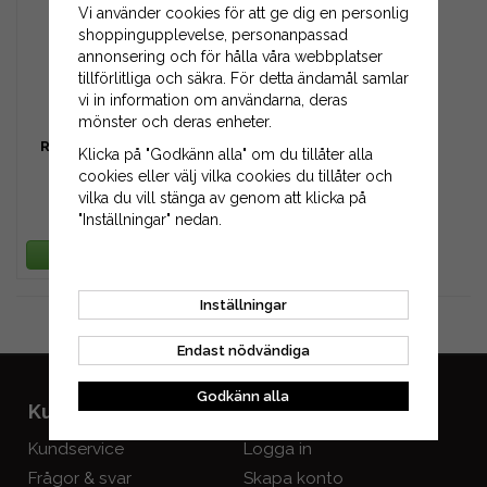
Vi använder cookies för att ge dig en personlig
shoppingupplevelse, personanpassad
annonsering och för hålla våra webbplatser
tillförlitliga och säkra. För detta ändamål samlar
vi in information om användarna, deras
mönster och deras enheter.
Robotknivar 12-pack till
Klicka på "Godkänn alla" om du tillåter alla
Robomow RK
cookies eller välj vilka cookies du tillåter och
vilka du vill stänga av genom att klicka på
49 kr
"Inställningar" nedan.
99 kr
LÄGG I VARUKORG
Inställningar
Gå till kassan
Endast nödvändiga
Godkänn alla
Kundservice
Mitt konto
Kundservice
Logga in
Frågor & svar
Skapa konto