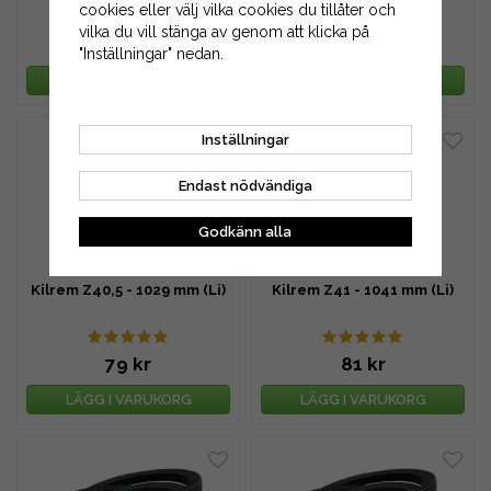
cookies eller välj vilka cookies du tillåter och
vilka du vill stänga av genom att klicka på
78 kr
79 kr
"Inställningar" nedan.
LÄGG I VARUKORG
LÄGG I VARUKORG
Inställningar
Endast nödvändiga
Godkänn alla
Kilrem Z40,5 - 1029 mm (Li)
Kilrem Z41 - 1041 mm (Li)
79 kr
81 kr
LÄGG I VARUKORG
LÄGG I VARUKORG