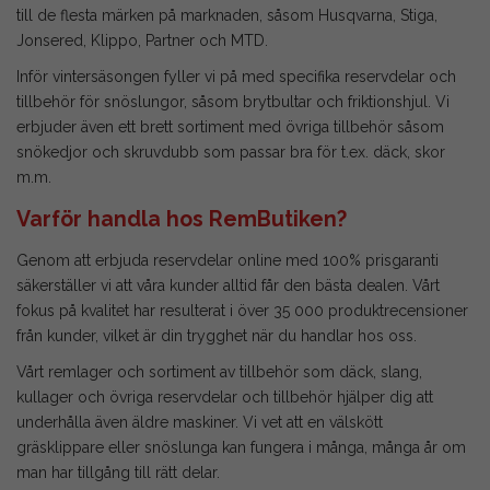
till de flesta märken på marknaden, såsom Husqvarna, Stiga,
Jonsered, Klippo, Partner och MTD.
Inför vintersäsongen fyller vi på med specifika reservdelar och
tillbehör för snöslungor, såsom
brytbultar
och
friktionshjul
. Vi
erbjuder även ett brett sortiment med övriga tillbehör såsom
snökedjor
och
skruvdubb
som passar bra för t.ex. däck, skor
m.m.
Varför handla hos RemButiken?
Genom att erbjuda reservdelar online med 100% prisgaranti
säkerställer vi att våra kunder alltid får den bästa dealen. Vårt
fokus på kvalitet har resulterat i över 35 000 produktrecensioner
från kunder, vilket är din trygghet när du handlar hos oss.
Vårt remlager och sortiment av tillbehör som
däck
, slang,
kullager och övriga reservdelar och tillbehör hjälper dig att
underhålla även äldre maskiner. Vi vet att en välskött
gräsklippare eller snöslunga kan fungera i många, många år om
man har tillgång till rätt delar.