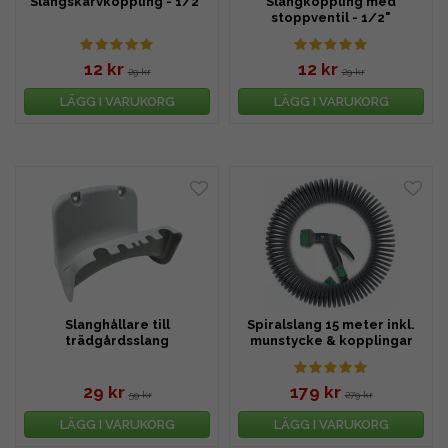
Slangskarvkoppling - 1/2"
Slangkoppling med
stoppventil - 1/2"
12 kr
12 kr
29 kr
29 kr
LÄGG I VARUKORG
LÄGG I VARUKORG
Slanghållare till
Spiralslang 15 meter inkl.
trädgårdsslang
munstycke & kopplingar
29 kr
179 kr
59 kr
279 kr
LÄGG I VARUKORG
LÄGG I VARUKORG