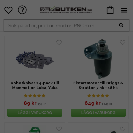
Robotknivar 24-pack till
Elstartmotor till Briggs &
Mammotion Luba, Yuka
Stratton 7 hk - 18 hk
89 kr
649 kr
159 kr
1 149 kr
LÄGG I VARUKORG
LÄGG I VARUKORG