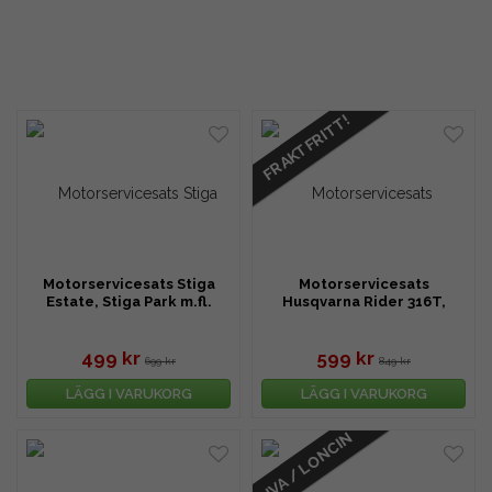
FRAKTFRITT!
Motorservicesats Stiga
Motorservicesats
Estate, Stiga Park m.fl.
Husqvarna Rider 316T,
418TS m.fl.
499 kr
599 kr
699 kr
849 kr
LÄGG I VARUKORG
LÄGG I VARUKORG
HVA / LONCIN