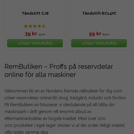
Tändstift CJ8
Tändstift RC14YC
39 kr
59 kr
49 kr
69 kr
LÄGG I VARUKORG
LÄGG I VARUKORG
RemButiken – Proffs på reservdelar
online för alla maskiner
Välkommen till en av Nordens främsta nätbutiker för dig som
söker reservdelar online till skog, trädgård, industri och fordon.
På RemButiken.se fokuserar vi uteslutande på att hålla din
maskinpark i drift genom ett enormt utbud av
eftermarknadsdelar av högsta kvalitet. Med över 200
000 produkter i eget lager skickar vi ut din order riktigt snabbt,
ofta redan samma dag.