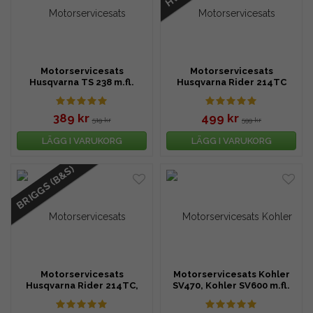
Motorservicesats
Motorservicesats
Husqvarna TS 238 m.fl.
Husqvarna Rider 214TC
(2022-) m.fl.
389 kr
499 kr
519 kr
599 kr
LÄGG I VARUKORG
LÄGG I VARUKORG
BRIGGS (B&S)
Motorservicesats
Motorservicesats Kohler
Husqvarna Rider 214TC,
SV470, Kohler SV600 m.fl.
Rider 216T AWD m.fl.