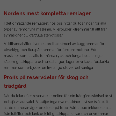
Nordens mest kompletta remlager
I det omfattande remlagret hos oss hittar du lösningar för alla
typer av remdrivna maskiner. Vi erbjuder
kilremmar
till allt från
symaskiner till kraftfulla stenkrossar.
Vi tillhandahåller även ett brett sortiment av
kuggremmar
för
elverktyg och
flerspårsremmar
för fordonsmotorer. För
maskiner som utsätts för hårda ryck och tunga belastningar,
såsom gräsklippare och snöslungor, lagerför vi
kevlarförstärkta
remmar
som erbjuder en livslängd utöver det vanliga.
Proffs på reservdelar för skog och
trädgård
När du letar efter reservdelar online för din trädgårdsskötsel är vi
det självklara valet. Vi säljer inga nya maskiner – vi ser istället till
att de du redan äger presterar på topp. Vårt utbud inkluderar allt
från
luftfilter
och tanklock till
gräsklipparknivar
och
drivremmar