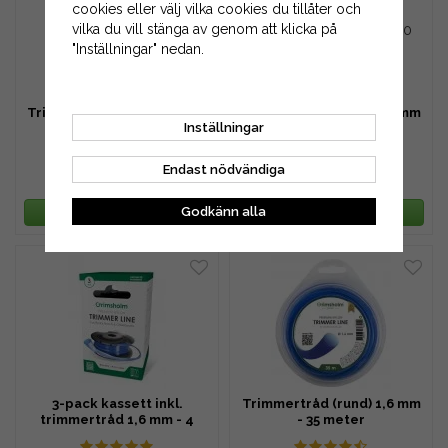
cookies eller välj vilka cookies du tillåter och
vilka du vill stänga av genom att klicka på
"Inställningar" nedan.
Trimmertråd (rund) 2,4 mm
Trimmertråd (rund) 2,0 mm
Inställningar
- 35 meter
- 35 meter
Endast nödvändiga
39 kr
39 kr
69 kr
59 kr
Godkänn alla
LÄGG I VARUKORG
LÄGG I VARUKORG
3-pack kassett inkl.
Trimmertråd (rund) 1,6 mm
trimmertråd 1,6 mm - 4
- 35 meter
meter