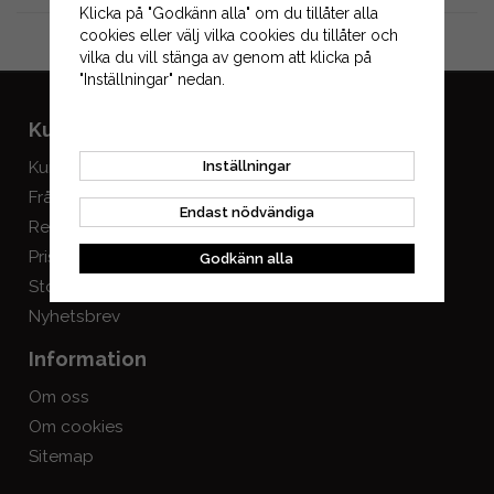
Klicka på "Godkänn alla" om du tillåter alla
cookies eller välj vilka cookies du tillåter och
Gå till kassan
vilka du vill stänga av genom att klicka på
"Inställningar" nedan.
Kundservice
Mitt konto
Inställningar
Kundservice
Logga in
Frågor & svar
Skapa konto
Endast nödvändiga
Registrera retur
Prisgaranti
Godkänn alla
Storlekstabeller
Nyhetsbrev
Information
Om oss
Om cookies
Sitemap