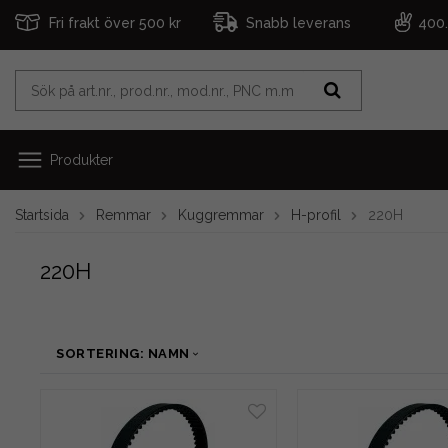
Fri frakt över 500 kr
Snabb leverans
400
Produkter
Startsida
Remmar
Kuggremmar
H-profil
220H
220H
SORTERING: NAMN