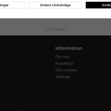
576 kr
ningar
Endast nödvändiga
Godkä
DUKT
BEVAKA PRODUKT
Gå till kassan
Information
Om oss
Köpvillkor
Om cookies
Sitemap