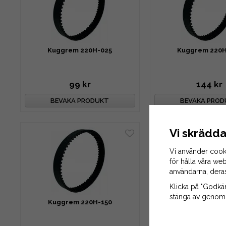
Kuggrem 220H-025
Kuggrem 220H
99 kr
144 kr
BEVAKA PRODUKT
BEVAKA PRO
Vi skrädda
Vi använder cook
för hålla våra web
användarna, dera
Klicka på "Godkänn
stänga av genom a
Kuggrem 220H-150
Kuggrem 220H