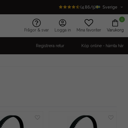
(4.86/5)
Sverige
0
Frågor & svar
Logga in
Mina favoriter
Varukorg
Registrera retur
Köp online - hämta här