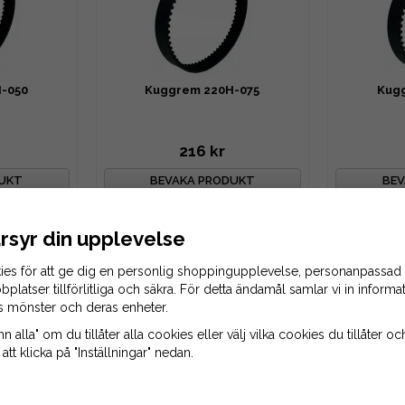
-050
Kuggrem 220H-075
Kug
216 kr
DUKT
BEVAKA PRODUKT
BEV
rsyr din upplevelse
ies för att ge dig en personlig shoppingupplevelse, personanpassad
bplatser tillförlitliga och säkra. För detta ändamål samlar vi in inform
s mönster och deras enheter.
 alla" om du tillåter alla cookies eller välj vilka cookies du tillåter och
tt klicka på "Inställningar" nedan.
-175
Kuggrem 220H-200