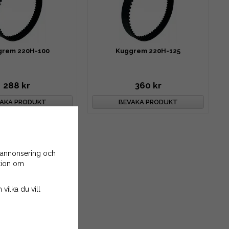
grem 220H-100
Kuggrem 220H-125
288 kr
360 kr
AKA PRODUKT
BEVAKA PRODUKT
 annonsering och
ation om
 vilka du vill