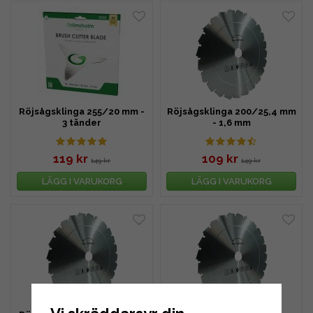
Röjsågsklinga 255/20 mm -
Röjsågsklinga 200/25,4 mm
3 tänder
- 1,6 mm
119 kr
109 kr
149 kr
149 kr
LÄGG I VARUKORG
LÄGG I VARUKORG