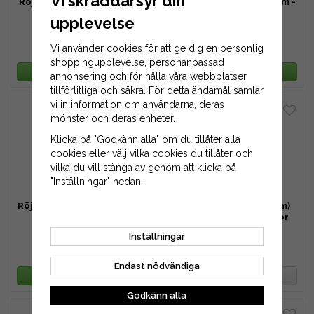
Vi skräddarsyr din
Röjsågsklinga 225/20 mm -
Röjsågsklinga 200/20 mm -
1,6 mm
1,6 mm
upplevelse
109 kr
109 kr
Vi använder cookies för att ge dig en personlig
149 kr
149 kr
shoppingupplevelse, personanpassad
LÄGG I VARUKORG
LÄGG I VARUKORG
annonsering och för hålla våra webbplatser
tillförlitliga och säkra. För detta ändamål samlar
vi in information om användarna, deras
mönster och deras enheter.
Klicka på "Godkänn alla" om du tillåter alla
cookies eller välj vilka cookies du tillåter och
vilka du vill stänga av genom att klicka på
"Inställningar" nedan.
Röjsågsklinga 225/25,4 mm
Ogräsborste 8" (203 mm)
- 1,6 mm
för rengöring av plattor
Inställningar
109 kr
249 kr
149 kr
299 kr
Endast nödvändiga
LÄGG I VARUKORG
BEVAKA PRODUKT
Godkänn alla