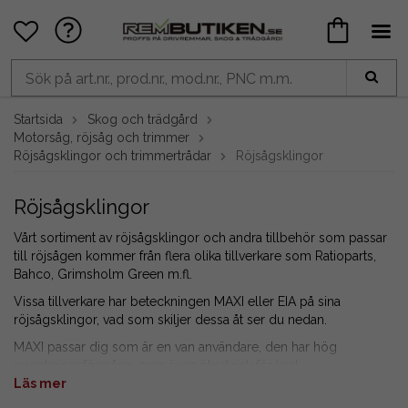
Startsida
Skog och trädgård
Motorsåg, röjsåg och trimmer
Röjsågsklingor och trimmertrådar
Röjsågsklingor
Röjsågsklingor
Vårt sortiment av röjsågsklingor och andra tillbehör som passar
till röjsågen kommer från flera olika tillverkare som Ratioparts,
Bahco, Grimsholm Green m.fl.
Vissa tillverkare har beteckningen MAXI eller EIA på sina
röjsågsklingor, vad som skiljer dessa åt ser du nedan.
MAXI passar dig som är en van användare, den har hög
avverkningsförmåga, men även ökad risk för kast.
EIA passar dig som är hobbyanvändare, den är inte lika
Läs mer
aggressiv och minskar risken för kast vid användning.