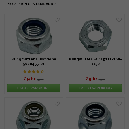
SORTERING: STANDARD
Klingmutter Husqvarna
Klingmutter Stihl 9211-260-
5020455-01
1150
29 kr
29 kr
39 kr
39 kr
LÄGG I VARUKORG
LÄGG I VARUKORG