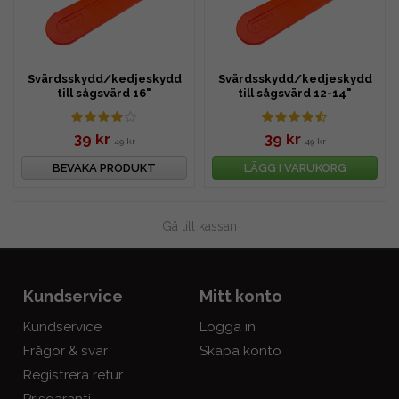
Svärdsskydd/kedjeskydd
Svärdsskydd/kedjeskydd
till sågsvärd 16"
till sågsvärd 12-14"
39 kr
39 kr
49 kr
49 kr
BEVAKA PRODUKT
LÄGG I VARUKORG
Gå till kassan
Kundservice
Mitt konto
Kundservice
Logga in
Frågor & svar
Skapa konto
Registrera retur