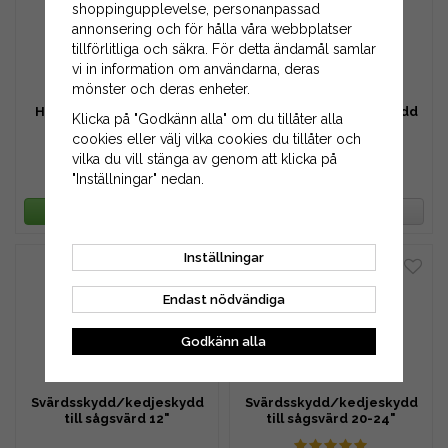
shoppingupplevelse, personanpassad
annonsering och för hålla våra webbplatser
tillförlitliga och säkra. För detta ändamål samlar
vi in information om användarna, deras
mönster och deras enheter.
Hällpip för alkylatbensin
Svärdsskydd/kedjeskydd
Klicka på "Godkänn alla" om du tillåter alla
5L-dunk
till sågsvärd 16-18"
cookies eller välj vilka cookies du tillåter och
vilka du vill stänga av genom att klicka på
59 kr
39 kr
"Inställningar" nedan.
79 kr
49 kr
LÄGG I VARUKORG
BEVAKA PRODUKT
Inställningar
Endast nödvändiga
Godkänn alla
Svärdsskydd/kedjeskydd
Svärdsskydd/kedjeskydd
till sågsvärd 12"
till sågsvärd 20-24"