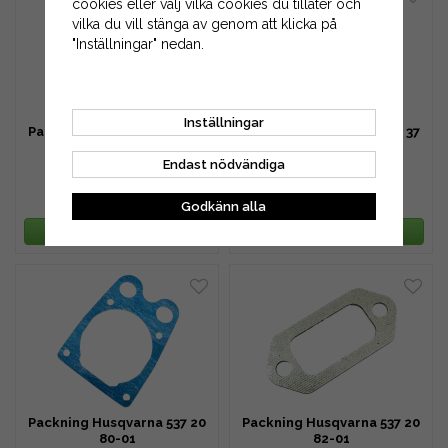
cookies eller välj vilka cookies du tillåter och
vilka du vill stänga av genom att klicka på
"Inställningar" nedan.
Inställningar
Packning Husqvarna 503 96
Packning Husqvarna 506 37
66-01
67-01
Endast nödvändiga
39 kr
39 kr
49 kr
49 kr
Godkänn alla
LÄGG I VARUKORG
LÄGG I VARUKORG
Packning Husqvarna 537 20
Packning Husqvarna 537 20
80-01
82-01