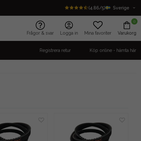
(4.86/5)
Sverige
0
Frågor & svar
Logga in
Mina favoriter
Varukorg
Registrera retur
Köp online - hämta här