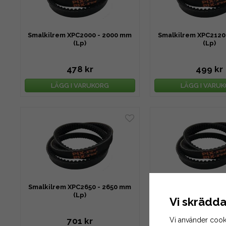
Smalkilrem XPC2000 - 2000 mm
Smalkilrem XPC2120
(Lp)
(Lp)
478 kr
499 kr
LÄGG I VARUKORG
LÄGG I VARU
Smalkilrem XPC2650 - 2650 mm
Smalkilrem XPC2800
(Lp)
(Lp)
Vi skrädda
Vi använder cook
701 kr
747 kr