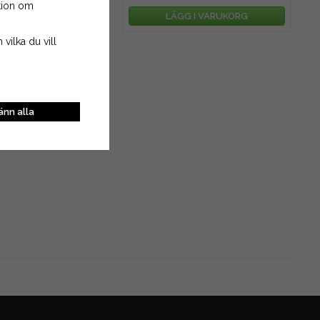
ation om
G I VARUKORG
LÄGG I VARUKORG
 vilka du vill
nn alla