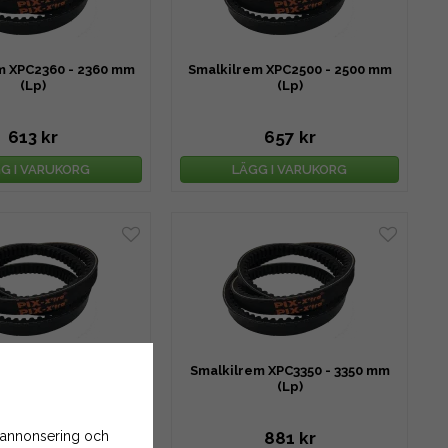
m XPC2360 - 2360 mm
Smalkilrem XPC2500 - 2500 mm
(Lp)
(Lp)
613 kr
657 kr
G I VARUKORG
LÄGG I VARUKORG
m XPC3150 - 3150 mm
Smalkilrem XPC3350 - 3350 mm
(Lp)
(Lp)
 annonsering och
836 kr
881 kr