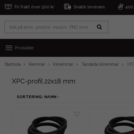
Fri frakt över 500 kr
Snabb leverans
400
Produkter
Startsida
Remmar
Kilremmar
Tandade kilremmar
XPC
XPC-profil 22x18 mm
SORTERING: NAMN