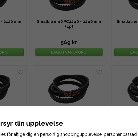
 - 2120 mm
Smalkilrem XPC2240 - 2240 mm
Smalkilre
(Lp)
569 kr
KORG
LÄGG I VARUKORG
LÄG
 - 2800 mm
Smalkilrem XPC3000 - 3000 mm
Smalkilre
(Lp)
rsyr din upplevelse
ies för att ge dig en personlig shoppingupplevelse, personanpassad
791 kr