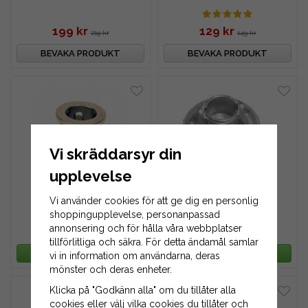
199 kr
129 kr
219 kr
149 kr
BEVAKA PRODUKT
BEVAKA PRODUKT
Vi skräddarsyr din
upplevelse
Knivfäste 25 mm
Knivfäste 25 mm
Vi använder cookies för att ge dig en personlig
shoppingupplevelse, personanpassad
annonsering och för hålla våra webbplatser
149 kr
169 kr
169 kr
199 kr
tillförlitliga och säkra. För detta ändamål samlar
LÄGG I VARUKORG
LÄGG I VARUKORG
vi in information om användarna, deras
mönster och deras enheter.
Klicka på "Godkänn alla" om du tillåter alla
cookies eller välj vilka cookies du tillåter och