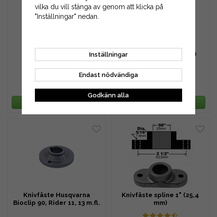
vilka du vill stänga av genom att klicka på
"Inställningar" nedan.
Knivfäste 25,4 mm
Knivfäste 25,4 mm (1")
Inställningar
Endast nödvändiga
179 kr
109 kr
219 kr
139 kr
Godkänn alla
LÄGG I VARUKORG
LÄGG I VARUKORG
Knivfäste Husqvarna
Knivfäste spline 1" (25,4
Bioclip 90, Rider 11, 13 m.fl.
mm)