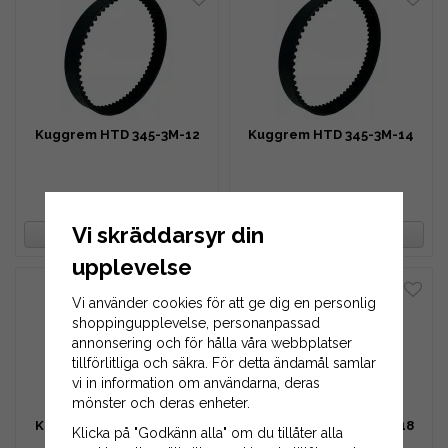
Kuggrem HTD 345-3M-12
Kuggrem HTD 345-3M-14
126 kr
147 kr
Vi skräddarsyr din
BEVAKA PRODUKT
BEVAKA PRODUKT
upplevelse
Vi använder cookies för att ge dig en personlig
shoppingupplevelse, personanpassad
annonsering och för hålla våra webbplatser
tillförlitliga och säkra. För detta ändamål samlar
vi in information om användarna, deras
mönster och deras enheter.
Kuggrem HTD 345-3M-16
Kuggrem HTD 345-3M-18
Klicka på "Godkänn alla" om du tillåter alla