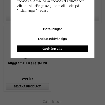
cookies eller välj vilka cookies du tillåter och
vilka du vill stänga av genom att klicka på
168 kr
190 kr
"Inställningar" nedan.
BEVAKA PRODUKT
BEVAKA PRODUKT
Inställningar
Endast nödvändiga
Godkänn alla
Kuggrem HTD 345-3M-20
211 kr
BEVAKA PRODUKT
Gå till kassan