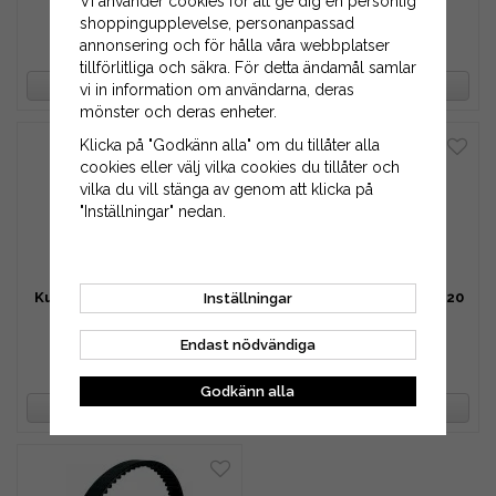
Vi använder cookies för att ge dig en personlig
shoppingupplevelse, personanpassad
annonsering och för hålla våra webbplatser
430 kr
463 kr
tillförlitliga och säkra. För detta ändamål samlar
BEVAKA PRODUKT
BEVAKA PRODUKT
vi in information om användarna, deras
mönster och deras enheter.
Klicka på "Godkänn alla" om du tillåter alla
cookies eller välj vilka cookies du tillåter och
vilka du vill stänga av genom att klicka på
"Inställningar" nedan.
Kuggrem HTD 1420-5M-15
Kuggrem HTD 1420-5M-20
Inställningar
Endast nödvändiga
496 kr
662 kr
Godkänn alla
BEVAKA PRODUKT
BEVAKA PRODUKT