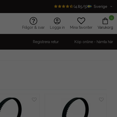
(4.85/5)
Sverige
0
Frågor & svar
Logga in
Mina favoriter
Varukorg
Registrera retur
Köp online - hämta här