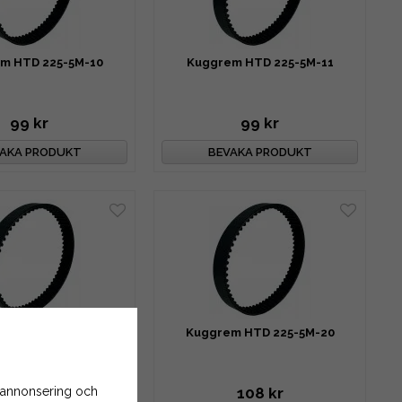
m HTD 225-5M-10
Kuggrem HTD 225-5M-11
99 kr
99 kr
AKA PRODUKT
BEVAKA PRODUKT
m HTD 225-5M-15
Kuggrem HTD 225-5M-20
 annonsering och
99 kr
108 kr