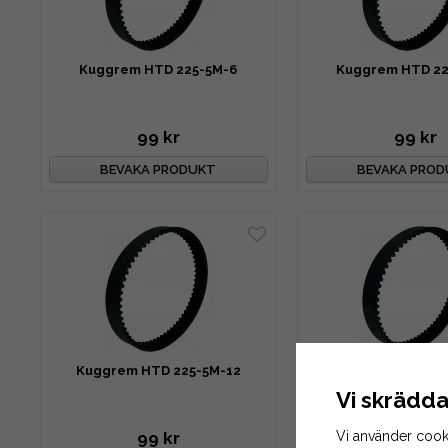
Kuggrem HTD 225-5M-6
Kuggrem HTD 22
99 kr
99 kr
BEVAKA PRODUKT
BEVAKA PRO
Kuggrem HTD 225-5M-12
Kuggrem HTD 22
Vi skrädda
Vi använder cook
99 kr
99 kr