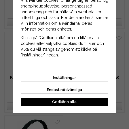
Vi använder cookies för att ge dig en personlig
shoppingupplevelse, personanpassad
annonsering och för hålla våra webbplatser
281 kr
302 kr
tillförlitliga och säkra. För detta ändamål samlar
BEVAKA PRODUKT
BEVAKA PRODUKT
vi in information om användarna, deras
mönster och deras enheter.
Klicka på "Godkänn alla" om du tillåter alla
cookies eller välj vilka cookies du tillåter och
vilka du vill stänga av genom att klicka på
"Inställningar" nedan.
Kuggrem HTD 925-5M-15
Kuggrem HTD 925-5M-20
Inställningar
Endast nödvändiga
324 kr
432 kr
Godkänn alla
BEVAKA PRODUKT
BEVAKA PRODUKT