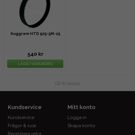
Kuggrem HTD 925-5M-25
540 kr
LÄGG I VARUKORG
Gå till kassan
Kundservice
Mitt konto
Kundservice
Logga in
Frågor & svar
Skapa konto
Registrera retur