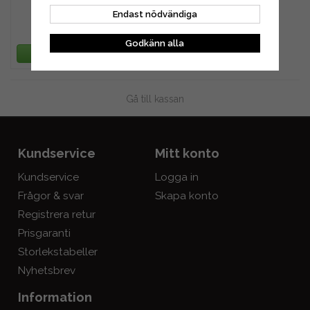
Endast nödvändiga
510 kr
Godkänn alla
LÄGG I VARUKORG
Gå till kassan
Kundservice
Mitt konto
Kundservice
Logga in
Frågor & svar
Skapa konto
Registrera retur
Prisgaranti
Storlekstabeller
Nyhetsbrev
Information