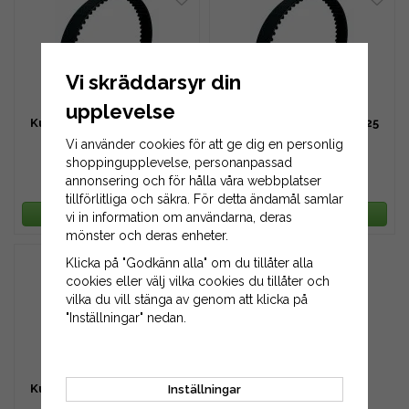
Vi skräddarsyr din
upplevelse
Kuggrem HTD 544-8M-20
Kuggrem HTD 544-8M-25
Vi använder cookies för att ge dig en personlig
shoppingupplevelse, personanpassad
annonsering och för hålla våra webbplatser
340 kr
425 kr
tillförlitliga och säkra. För detta ändamål samlar
LÄGG I VARUKORG
LÄGG I VARUKORG
vi in information om användarna, deras
mönster och deras enheter.
Klicka på "Godkänn alla" om du tillåter alla
cookies eller välj vilka cookies du tillåter och
vilka du vill stänga av genom att klicka på
"Inställningar" nedan.
Kuggrem HTD 544-8M-30
Inställningar