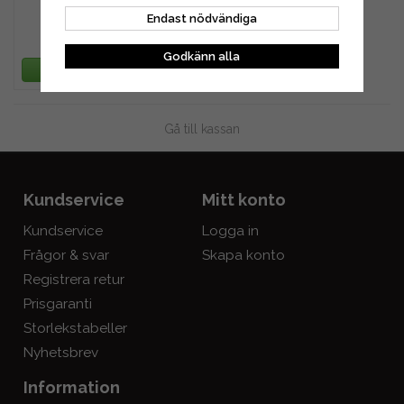
Endast nödvändiga
583 kr
Godkänn alla
LÄGG I VARUKORG
Gå till kassan
Kundservice
Mitt konto
Kundservice
Logga in
Frågor & svar
Skapa konto
Registrera retur
Prisgaranti
Storlekstabeller
Nyhetsbrev
Information