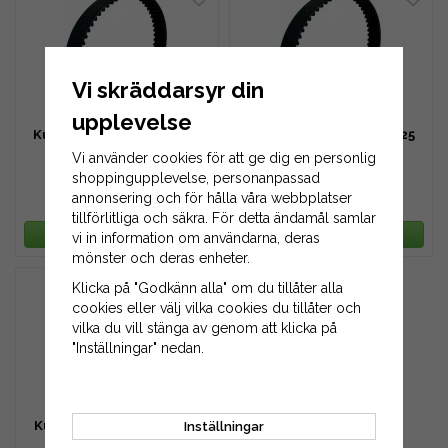
Vi skräddarsyr din
upplevelse
Kuggrem HTD 608-8M-20
Kuggrem HTD 608-8M-25
Vi använder cookies för att ge dig en personlig
shoppingupplevelse, personanpassad
annonsering och för hålla våra webbplatser
389 kr
486 kr
tillförlitliga och säkra. För detta ändamål samlar
LÄGG I VARUKORG
LÄGG I VARUKORG
vi in information om användarna, deras
mönster och deras enheter.
Klicka på "Godkänn alla" om du tillåter alla
cookies eller välj vilka cookies du tillåter och
vilka du vill stänga av genom att klicka på
"Inställningar" nedan.
Kuggrem HTD 608-8M-30
Inställningar