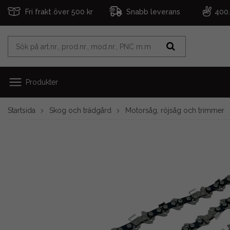
Fri frakt över 500 kr
Snabb leverans
400
Produkter
Startsida
Skog och trädgård
Motorsåg, röjsåg och trimmer