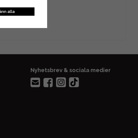
nn alla
E, 95TXL056E, 933-156.
Nyhetsbrev & sociala medier