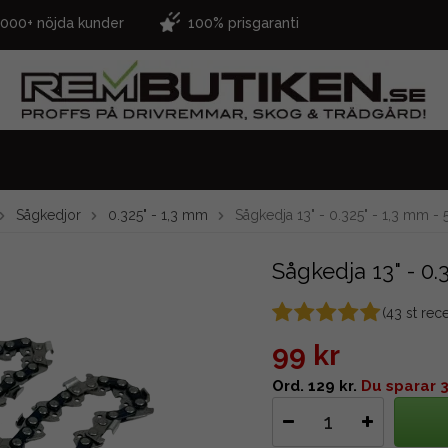
.000+ nöjda kunder
100% prisgaranti
Sågkedjor
0.325" - 1,3 mm
Sågkedja 13" - 0.325" - 1,3 mm -
Sågkedja 13" - 0.
(
43
st rec
99 kr
Ord. 129 kr.
Du sparar 3