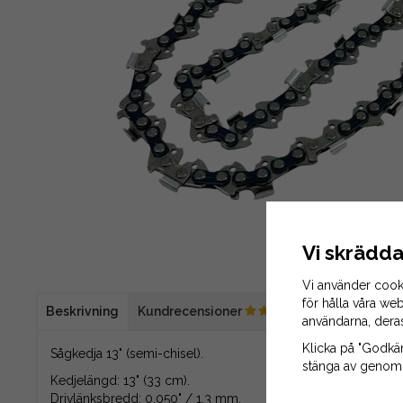
Vi skrädda
Vi använder cook
för hålla våra web
Beskrivning
Kundrecensioner
användarna, dera
Klicka på "Godkänn
Sågkedja 13" (semi-chisel).
stänga av genom a
Kedjelängd: 13" (33 cm).
Drivlänksbredd: 0.050" / 1,3 mm.