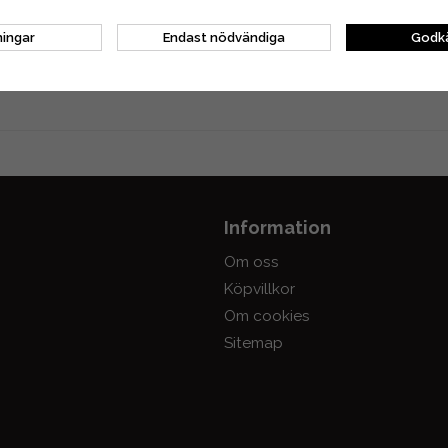
ningar
Endast nödvändiga
Godkä
6, 581643156, SP33G X-CUT, 36930000056, 3693-000-0056, 95VPX056
Information
Om oss
Köpvillkor
Om cookies
Sitemap