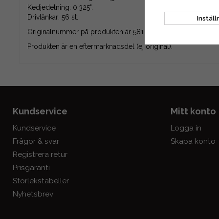
Kedjedelning: 0.325".
Drivlänkar: 56 st.
Inställ
Originalnummer på produkten är 581 64 31-56, 5816431-5
Produkten är en eftermarknadsdel (ej original).
Kundservice
Mitt konto
Kundservice
Logga in
Frågor & svar
Skapa konto
Registrera retur
Prisgaranti
Storlekstabeller
Nyhetsbrev