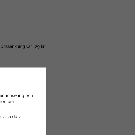
 prissänkning var
129 kr
 annonsering och
ation om
 vilka du vill