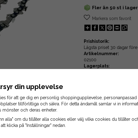
Fler än 50 st i lager
Markera som favorit
Share
X
Pinterest
Print
Prishistorik:
Lägsta priset 30 dagar före
Artikelnummer:
02100
Lagerplats:
E-06-06
rsyr din upplevelse
ies för att ge dig en personlig shoppingupplevelse, personanpassad
bplatser tillförlitliga och säkra. För detta ändamål samlar vi in inform
s mönster och deras enheter.
 alla" om du tillåter alla cookies eller välj vilka cookies du tillåter och
tt klicka på "Inställningar" nedan.