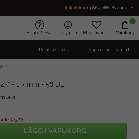
(4.86/5)
Sverige
0
Frågor & svar
Logga in
Mina favoriter
Varukorg
Registrera retur
Köp online - hämta här
 56 DL
325" - 1,3 mm - 56 DL
ensioner)
0 kr (23%)
LÄGG I VARUKORG